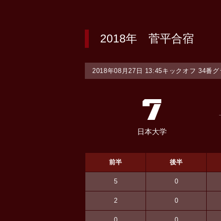
2018年 菅平合宿
2018年08月27日 13:45キックオフ 34
7
日本大学
前半
後半
5
0
2
0
0
0