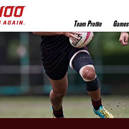
T
P
G
eam
rofile
ames