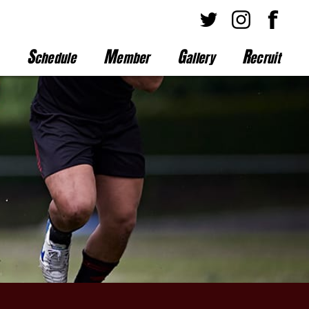
S
M
G
R
chedule
ember
allery
ecruit