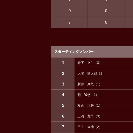
0
0
7
0
スターティングメンバー
1
寺下 立生（3）
2
大塚 慎太郎（1）
3
新井 真魚（1）
4
趙 誠悠（1）
5
板倉 正矢（1）
6
三浦 寛司（3）
7
三井 大地（2）