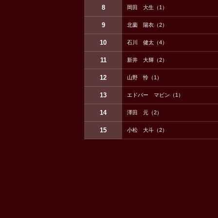
8
岡田 大生（1）
9
北薗 陽衣（2）
10
石川 健太（4）
11
新井 大輝（2）
12
山野 怜（1）
13
エドバー マビン（1）
14
澤田 元（2）
15
小松 大斗（2）