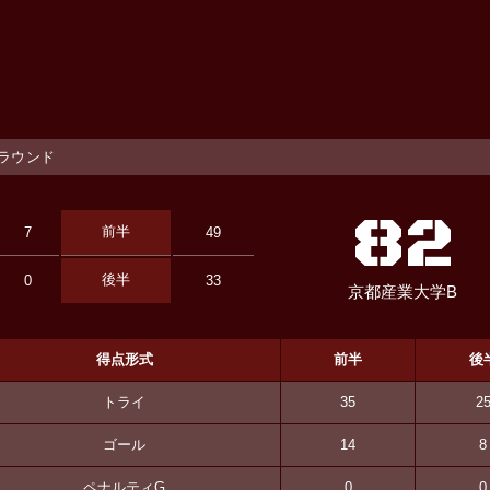
番グラウンド
82
前半
7
49
後半
0
33
京都産業大学B
得点形式
前半
後
トライ
35
2
ゴール
14
8
ペナルティG
0
0