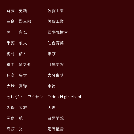
斉藤 史哉 佐賀工業
三良 煕三郎 佐賀工業
武 育也 國學院栃木
千葉 凌大 仙台育英
梅村 信吾 東京
都間 龍之介 目黒学院
戸高 央太 大分東明
大垰 真弥 崇徳
セレヴィ ワイサレ O’dea Highschool
久保 大雅 天理
岡島 航 目黒学院
高須 光 延岡星雲