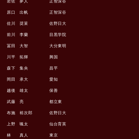
岩佐 夢人 正智深谷
原口 出帆 正智深谷
佐川 奨茉 佐野日大
前川 李蘭 目黒学院
冨田 大智 大分東明
川平 拓輝 興国
森下 集央 昌平
岡田 承大 愛知
越後 雄太 保善
武藤 亮 都立東
布施 裕次郎 佐野日大
上野 颯太 仙台育英
林 真人 東京