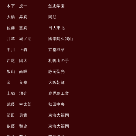
木下 虎一 創志学園
大橋 昇真 同朋
佐藤 慧真 日大東北
井草 城ノ助 國學院久我山
中川 正義 京都成章
西尾 陽太 札幌山の手
飯山 尚暉 静岡聖光
金 良拳 大阪朝鮮
上猶 湧介 鹿児島工業
武藤 幸太郎 秋田中央
清田 勇貴 東海大福岡
依藤 和史 東海大福岡