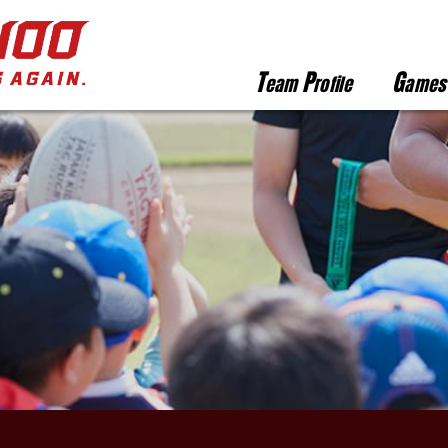
T
P
G
eam
rofile
ames