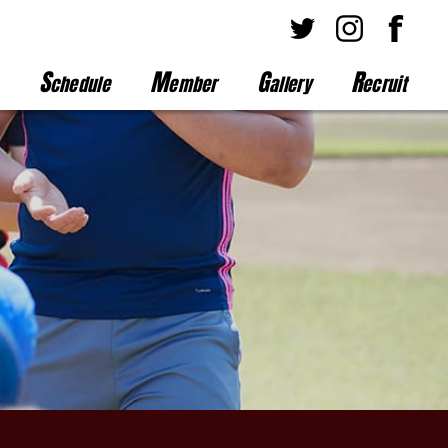
S
M
G
R
chedule
ember
allery
ecruit