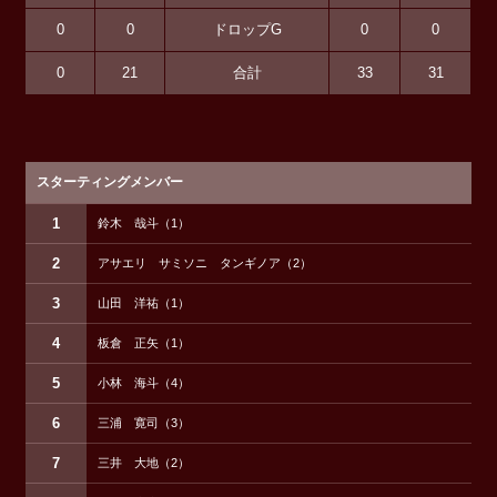
0
0
ドロップG
0
0
0
21
合計
33
31
スターティングメンバー
1
鈴木 哉斗（1）
2
アサエリ サミソニ タンギノア（2）
3
山田 洋祐（1）
4
板倉 正矢（1）
5
小林 海斗（4）
6
三浦 寛司（3）
7
三井 大地（2）