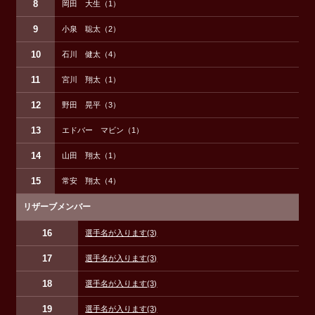
8
岡田 大生（1）
9
小泉 聡太（2）
10
石川 健太（4）
11
宮川 翔太（1）
12
野田 晃平（3）
13
エドバー マビン（1）
14
山田 翔太（1）
15
常安 翔太（4）
リザーブメンバー
16
選手名が入ります
(3)
17
選手名が入ります
(3)
18
選手名が入ります
(3)
19
選手名が入ります
(3)