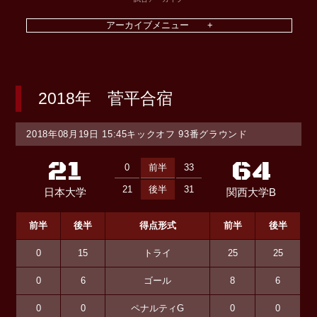
2018年 菅平合宿
2018年08月19日 15:45キックオフ 93番グラウンド
21
64
0
前半
33
21
後半
31
日本大学
関西大学B
前半
後半
得点形式
前半
後半
0
15
トライ
25
25
0
6
ゴール
8
6
0
0
ペナルティG
0
0