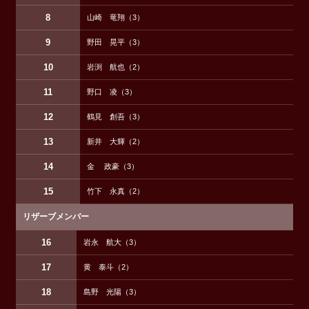
8
山崎 竜翔（3）
9
野田 晃平（3）
10
岩渕 航也（2）
11
野口 凌（3）
12
鶴見 創吾（3）
13
新井 大輝（2）
14
金 政豪（3）
15
竹下 永真（2）
リザーブメンバー
16
岩永 航大（3）
17
黄 泰斗（2）
18
島野 光陽（3）