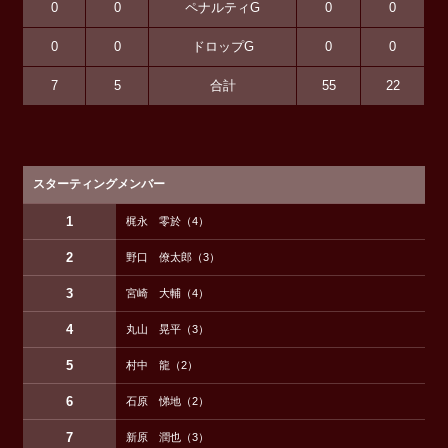
0
0
ペナルティG
0
0
0
0
ドロップG
0
0
7
5
合計
55
22
スターティングメンバー
1
梶永 零於（4）
2
野口 僚太郎（3）
3
宮崎 大輔（4）
4
丸山 晃平（3）
5
村中 龍（2）
6
石原 悌地（2）
7
新原 潤也（3）